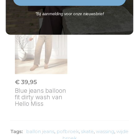
product
Dit
heeft
product
meerdere
heeft
*
Bij aanmelding voor onze nieuwsbrief
variaties.
meerdere
Deze
variaties.
optie
Deze
kan
optie
gekozen
kan
worden
gekozen
op
worden
de
op
productpagina
de
productpagina
€
39,95
Blue jeans balloon
fit dirty wash van
Hello Miss
Dit
product
heeft
meerdere
Tags:
ballon jeans
,
pofbroek
,
skate
,
wassing
,
wijde
variaties.
broek