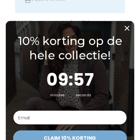
10% korting op de
hele collectie!
9
:
Countdown ends in:
56
09
:
56
minutes
seconds
€
42,95
€
39,95
Email⁪⁪
Lichtbeige balloon
Light blue balloon
jeans van Kate
jeans van Hello
Miss
Dit
CLAIM 10% KORTING