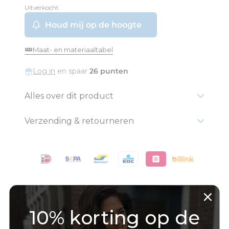
Uitverkocht
Maat- en materiaaltabel
Log in
en spaar
26 punten
Alles over dit product
Verzending & retourneren
Gratis verzending vanaf € 75,-
10% korting op de
Betaal achteraf via Billink