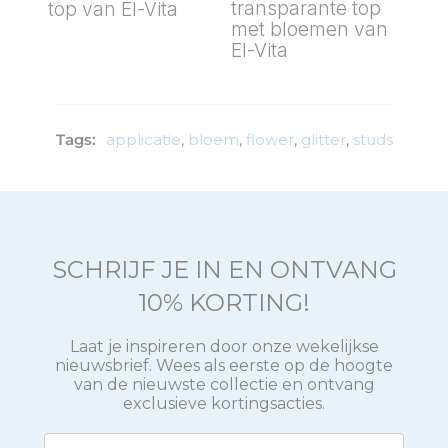
transparante top
top van El-Vita
met bloemen van
Dit
El-Vita
product
heeft
Dit
meerdere
product
variaties.
heeft
Deze
meerdere
Tags:
applicatie
,
bloem
,
flower
,
glitter
,
studs
optie
variaties.
kan
Deze
gekozen
optie
worden
kan
op
gekozen
de
worden
productpagina
op
SCHRIJF JE IN EN ONTVANG
de
10% KORTING!
productpagina
Laat je inspireren door onze wekelijkse
nieuwsbrief. Wees als eerste op de hoogte
van de nieuwste collectie en ontvang
exclusieve kortingsacties.
Email